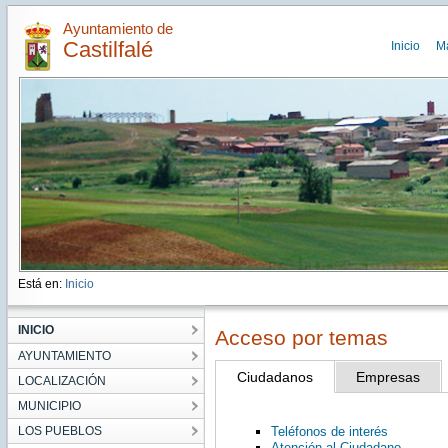
Ayuntamiento de
Castilfalé
Inicio
M
Está en:
Inicio
INICIO
Acceso por temas
AYUNTAMIENTO
Ciudadanos
Empresas
LOCALIZACIÓN
MUNICIPIO
LOS PUEBLOS
Teléfonos de interés
Atención al Ciudadano