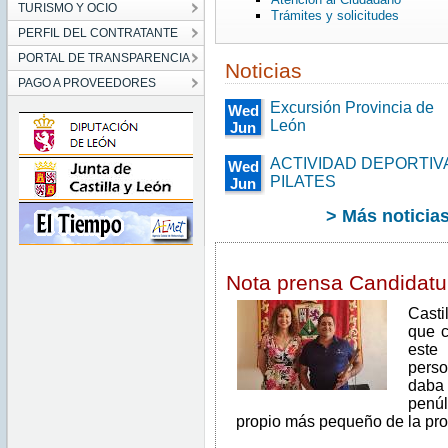
TURISMO Y OCIO
Trámites y solicitudes
PERFIL DEL CONTRATANTE
PORTAL DE TRANSPARENCIA
Noticias
PAGO A PROVEEDORES
Excursión Provincia de
Wed
León
Jun
26
00:00:00
ACTIVIDAD DEPORTIV
Wed
CEST
PILATES
Jun
2019
26
Wed
> Más noticia
00:00:00
Jun
CEST
26
00:00:00
2019
CEST
Wed
2019
Nota prensa Candidat
Jun
26
00:00:00
Casti
CEST
que c
2019
este
pers
daba 
penú
propio más pequeño de la pro