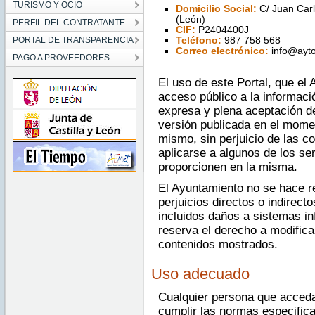
TURISMO Y OCIO
Domicilio Social:
C/ Juan Carl
(León)
PERFIL DEL CONTRATANTE
CIF:
P2404400J
PORTAL DE TRANSPARENCIA
Teléfono:
987 758 568
Correo electrónico:
info@aytoc
PAGO A PROVEEDORES
El uso de este Portal, que el 
acceso público a la informaci
expresa y plena aceptación d
versión publicada en el mome
mismo, sin perjuicio de las c
aplicarse a algunos de los se
proporcionen en la misma.
El Ayuntamiento no se hace r
perjuicios directos o indirect
incluidos daños a sistemas in
reserva el derecho a modific
contenidos mostrados.
Uso adecuado
Cualquier persona que acceda
cumplir las normas especific