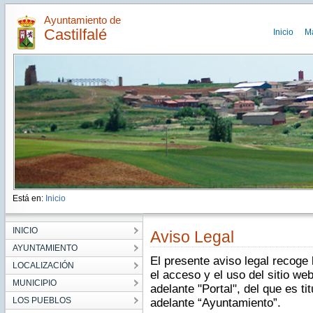
Ayuntamiento de
Castilfalé
Inicio
M
Está en:
Inicio
INICIO
Aviso Legal
AYUNTAMIENTO
El presente aviso legal recoge
LOCALIZACIÓN
el acceso y el uso del sitio web
MUNICIPIO
adelante "Portal", del que es ti
LOS PUEBLOS
adelante “Ayuntamiento”.