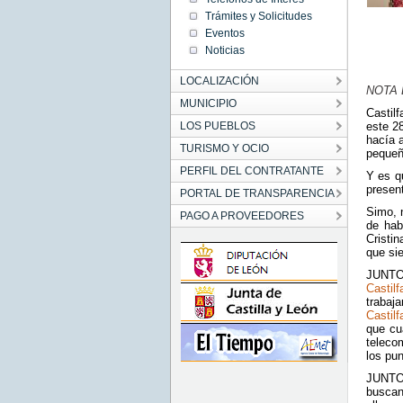
Trámites y Solicitudes
Eventos
Noticias
LOCALIZACIÓN
NOTA D
MUNICIPIO
Castil
LOS PUEBLOS
este 2
hacía 
TURISMO Y OCIO
pequeñ
PERFIL DEL CONTRATANTE
Y es q
present
PORTAL DE TRANSPARENCIA
Simo, 
PAGO A PROVEEDORES
de hab
Cristi
que si
JUNTO
Castil
trabaj
Castilf
que cua
teleco
los pun
JUNTO
buscan