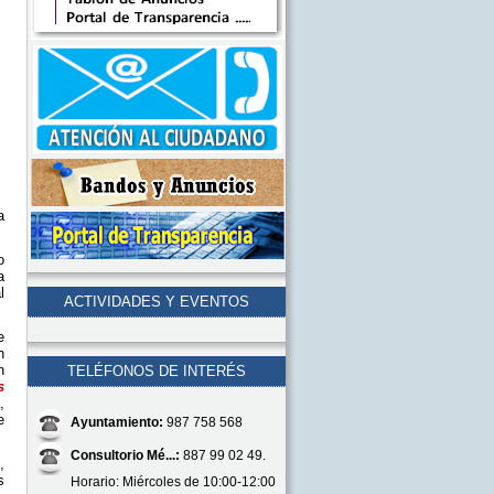
a
o
a
l
ACTIVIDADES Y EVENTOS
e
n
n
TELÉFONOS DE INTERÉS
s
,
e
Ayuntamiento:
987 758 568
Consultorio Mé...:
887 99 02 49.
,
s
Horario: Miércoles de 10:00-12:00