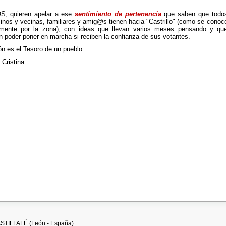
, quieren apelar a ese
sentimiento de pertenencia
que saben que todo
cinos y vecinas, familiares y amig@s tienen hacia "Castrillo" (como se conoc
ente por la zona), con ideas que llevan varios meses pensando y qu
n poder poner en marcha si reciben la confianza de sus votantes.
ón es el Tesoro de un pueblo.
 Cristina
NIÓN ES EL TESORO DE UN PUEBLO
 CASTILFALÉ (León - España)