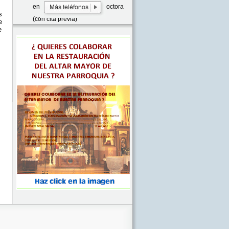
enfermera y 12:00-14:00 doctora
s
(con cita previa)
e
e