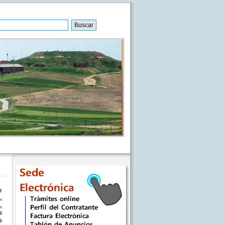
e
,
,
e
o