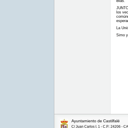
ellas.
JUNTOS
los ve
comúnm
espera
La Uni
Simo y
LLA U
Ayuntamiento de Castilfalé
C/ Juan Carlos I, 1 - C.P.: 24206 -