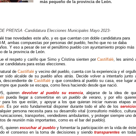
más pequeño de la provincia de León.
E PRENSA -Candidatura Elecciones Municipales Mayo 2023-
falé trae novedades este año, y es que cuentan con doble candidatura para
8-M, ambas compuestas por personas del pueblo, hecho que no se daba
años. Y eso a pesar de ser el penúltimo pueblo con ayuntamiento propio más
o de la provincia de León.
ue el respeto y cariño que Simo y Cristina sienten por
Castilfalé
, les animó 
ar candidatura para estas elecciones.
natural de
Castilfalé
y vecino del pueblo, cuenta con la experiencia y el orgull
er sido alcalde de su pueblo años atrás. Decide volver a intentarlo junto 
na, descendiente de
Castilfalé
y que considera al pueblo su casa, ese lugar a
empre que puede se escapa, como lleva haciendo desde que nació.
S, quieren
devolver al pueblo su esencia
, alejarse de la idea de qu
falé
pueda llegar a convertirse en un
pueblo de verano
, y por ello quiere
ar para los que están, y apoyar a los que quieran iniciar nuevas etapas e
alé
. Es por esto fundamental disponer durante todo el año de los
servicio
lquier persona necesita para su desarrollo vital (consultorio médico, cultura
municaciones, transportes, vendedores ambulantes, y proteger siempre uno d
tos de reunión más importantes, como es el bar del pueblo).
S, quieren
escuchar al pueblo
y fomentar la participación en la vida de éste
do el consenso en la toma de decisiones y siendo
transparentes
en toda