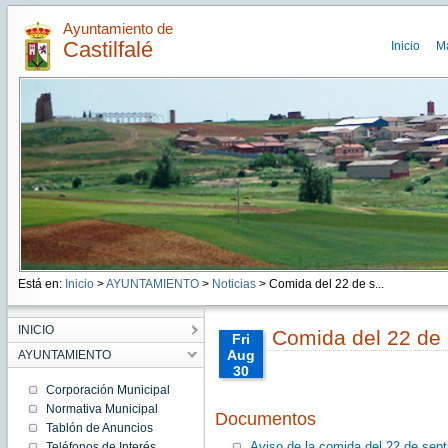
Ayuntamiento de
Castilfalé
Inicio
M
Está en:
Inicio
>
AYUNTAMIENTO
>
Noticias
> Comida del 22 de s...
INICIO
Comida del 22 de
Fri
Aug
AYUNTAMIENTO
30
00:00:00
Corporación Municipal
CEST
Normativa Municipal
Documentos
2013
Tablón de Anuncios
Fri Aug
30
Aviso de la comida del 22 de sep
Teléfonos de Interés